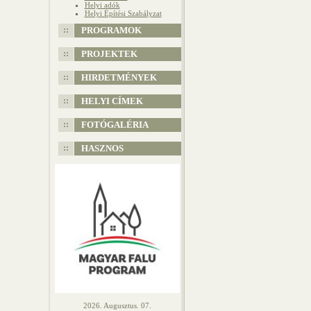
Helyi adók
Helyi Építési Szabályzat
PROGRAMOK
PROJEKTEK
HIRDETMÉNYEK
HELYI CÍMEK
FOTÓGALÉRIA
HASZNOS
2026. Augusztus. 07.